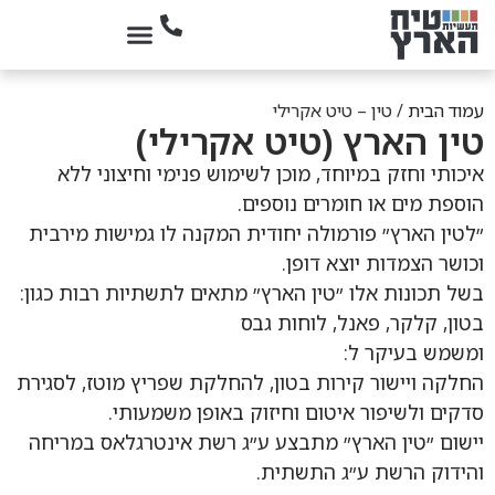
עמוד הבית
/ טין – טיט אקרילי
טין הארץ (טיט אקרילי)
איכותי וחזק במיוחד, מוכן לשימוש פנימי וחיצוני ללא
הוספת מים או חומרים נוספים.
״לטין הארץ״ פורמולה יחודית המקנה לו גמישות מירבית
וכושר הצמדות יוצא דופן.
בשל תכונות אלו ״טין הארץ״ מתאים לתשתיות רבות כגון:
בטון, קלקר, פאנל, לוחות גבס
ומשמש בעיקר ל:
החלקה ויישור קירות בטון, להחלקת שפריץ מוטז, לסגירת
סדקים ולשיפור איטום וחיזוק באופן משמעותי.
יישום ״טין הארץ״ מתבצע ע״ג רשת אינטרגלאס במריחה
והידוק הרשת ע״ג התשתית.